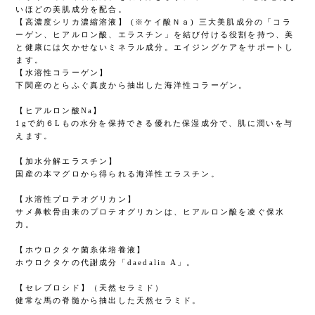
いほどの美肌成分を配合。
【高濃度シリカ濃縮溶液】 (※ケイ酸Ｎａ) 三大美肌成分の「コラ
ーゲン、ヒアルロン酸、エラスチン」を結び付ける役割を持つ、美
と健康には欠かせないミネラル成分。エイジングケアをサポートし
ます。
【水溶性コラーゲン】
下関産のとらふぐ真皮から抽出した海洋性コラーゲン。
【ヒアルロン酸Na】
1gで約６Lもの水分を保持できる優れた保湿成分で、肌に潤いを与
えます。
【加水分解エラスチン】
国産の本マグロから得られる海洋性エラスチン。
【水溶性プロテオグリカン】
サメ鼻軟骨由来のプロテオグリカンは、ヒアルロン酸を凌ぐ保水
力。
【ホウロクタケ菌糸体培養液】
ホウロクタケの代謝成分「daedalin A」。
【セレブロシド】（天然セラミド）
健常な馬の脊髄から抽出した天然セラミド。