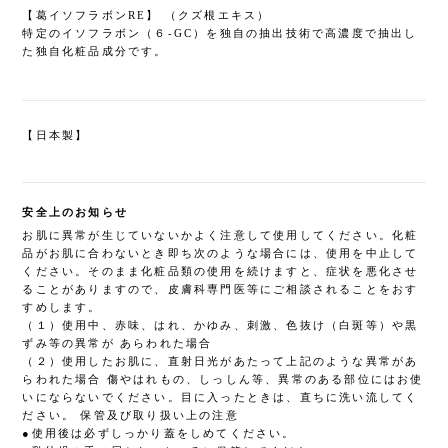
【葛イソフラボンRE】 （クズ根エキス）
特定のイソフラボン（６-GC）を独自の抽出技術で高濃度で抽出し
た独自化粧品成分です。
【日本製】
安全上のお知らせ
お肌に異常が生じていないかよく注意して使用してください。化粧
品がお肌に合わないとき即ち次のような場合には、使用を中止して
ください。そのまま化粧品類の使用を続けますと、症状を悪化させ
ることがありますので、皮膚科専門医等にご相談されることをおす
すめします。
（１）使用中、赤味、はれ、かゆみ、刺激、色抜け（白斑等）や黒
ずみ等の異常が あらわれた場合
（２）使用したお肌に、直射日光があたって上記のような異常があ
らわれた場合 傷やはれもの、しっしん等、異常のある部位にはお使
いにならないでください。目に入ったときは、直ちに洗い流してく
ださい。 保管及び取り扱い上の注意
●使用後は必ずしっかり蓋をしめてください。