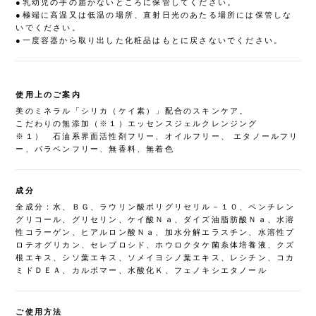
●乳幼児の手の届かないところに保管してください。
●極端に高温又は低温の場所、直射日光のあたる場所には保管しな
いでください。
●一度容器から取り出した化粧品はもとに戻さないでください。
使用上のご案内
美のミネラル「シリカ（ケイ素）」配合のスキンケア。
こだわりの無添加（※１）エッセンスジェルクレンジング
※１） 石油系界面活性剤フリー、オイルフリー、 エタノールフリ
ー、パラベンフリー、無香料、無着色
成分
全成分：水、ＢＧ、ラウリン酸ポリグリセリル－１０、ペンチレン
グリコール、グリセリン、ケイ酸Ｎａ、ダイズ油脂肪酸Ｎａ、水溶
性コラーゲン、ヒアルロン酸Ｎａ、加水分解エラスチン、水溶性プ
ロテオグリカン、セレブロシド、ホウロクタケ菌糸体培養液、クズ
根エキス、シソ葉エキス、ソメイヨシノ葉エキス、レシチン、コカ
ミドＤＥＡ、カルボマー、水酸化Ｋ、フェノキシエタノール
ご使用方法