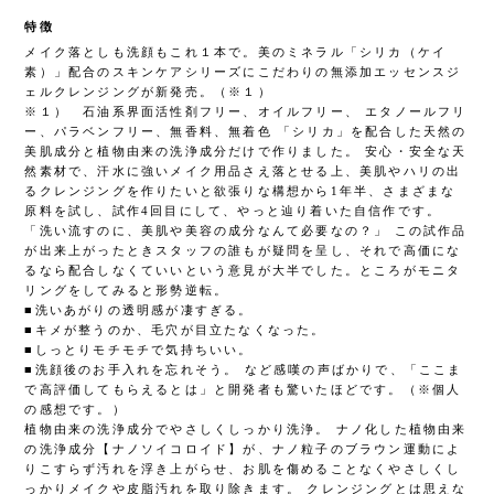
特徴
メイク落としも洗顔もこれ１本で。美のミネラル「シリカ（ケイ
素）」配合のスキンケアシリーズにこだわりの無添加エッセンスジ
ェルクレンジングが新発売。（※１）
※１） 石油系界面活性剤フリー、オイルフリー、 エタノールフリ
ー、パラベンフリー、無香料、無着色 「シリカ」を配合した天然の
美肌成分と植物由来の洗浄成分だけで作りました。 安心・安全な天
然素材で、汗水に強いメイク用品さえ落とせる上、美肌やハリの出
るクレンジングを作りたいと欲張りな構想から1年半、さまざまな
原料を試し、試作4回目にして、やっと辿り着いた自信作です。
「洗い流すのに、美肌や美容の成分なんて必要なの？」 この試作品
が出来上がったときスタッフの誰もが疑問を呈し、それで高価にな
るなら配合しなくていいという意見が大半でした。ところがモニタ
リングをしてみると形勢逆転。
■洗いあがりの透明感が凄すぎる。
■キメが整うのか、毛穴が目立たなくなった。
■しっとりモチモチで気持ちいい。
■洗顔後のお手入れを忘れそう。 など感嘆の声ばかりで、「ここま
で高評価してもらえるとは」と開発者も驚いたほどです。（※個人
の感想です。）
植物由来の洗浄成分でやさしくしっかり洗浄。 ナノ化した植物由来
の洗浄成分【ナノソイコロイド】が、ナノ粒子のブラウン運動によ
りこすらず汚れを浮き上がらせ、お肌を傷めることなくやさしくし
っかりメイクや皮脂汚れを取り除きます。 クレンジングとは思えな