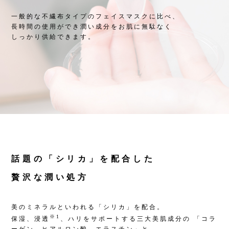
一般的な不繊布タイプのフェイスマスクに比べ、
長時間の使用ができ潤い成分をお肌に無駄なく
しっかり供給できます。
話題の「シリカ」を配合した
贅沢な潤い処方
美のミネラルといわれる「シリカ」を配合。
※1
保湿、浸透
、ハリをサポートする三大美肌成分の 「コラ
ーゲン、ヒアルロン酸、エラスチン」と、