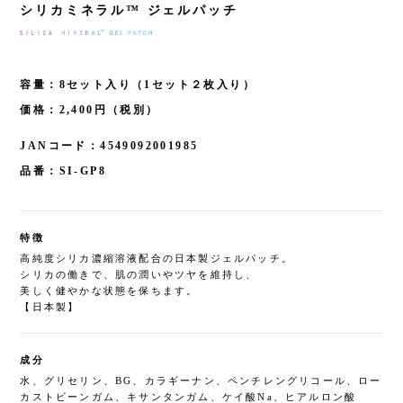
シリカミネラル™ ジェルパッチ
容量：8セット入り（1セット２枚入り）
価格：2,400円（税別）
JANコード：4549092001985
品番：SI-GP8
特徴
高純度シリカ濃縮溶液配合の日本製ジェルパッチ。
シリカの働きで、肌の潤いやツヤを維持し、
美しく健やかな状態を保ちます。
【日本製】
成分
水、グリセリン、BG、カラギーナン、ペンチレングリコール、ロー
カストビーンガム、キサンタンガム、ケイ酸Na、ヒアルロン酸