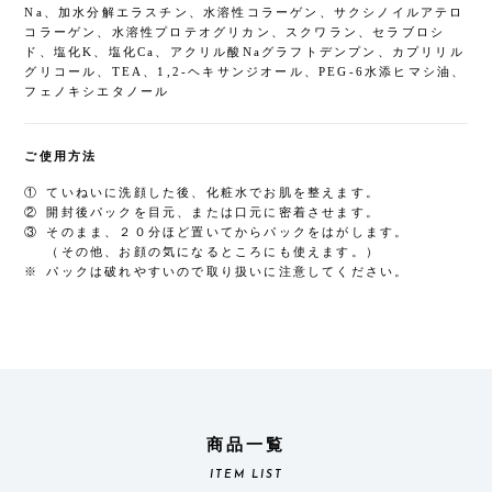
Na、加水分解エラスチン、水溶性コラーゲン、サクシノイルアテロ
コラーゲン、水溶性プロテオグリカン、スクワラン、セラブロシ
ド、塩化K、塩化Ca、アクリル酸Naグラフトデンプン、カプリリル
グリコール、TEA、1,2-ヘキサンジオール、PEG-6水添ヒマシ油、
フェノキシエタノール
ご使用方法
ていねいに洗顔した後、化粧水でお肌を整えます。
開封後パックを目元、または口元に密着させます。
そのまま、２０分ほど置いてからパックをはがします。
（その他、お顔の気になるところにも使えます。）
パックは破れやすいので取り扱いに注意してください。
商品一覧
ITEM LIST